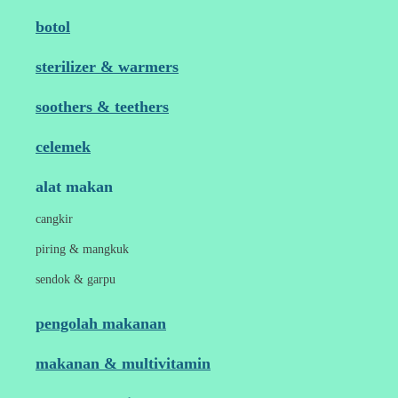
botol
sterilizer & warmers
soothers & teethers
celemek
alat makan
cangkir
piring & mangkuk
sendok & garpu
pengolah makanan
makanan & multivitamin