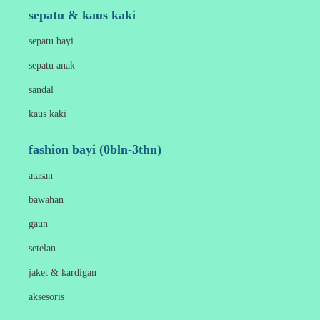
sepatu & kaus kaki
sepatu bayi
sepatu anak
sandal
kaus kaki
fashion bayi (0bln-3thn)
atasan
bawahan
gaun
setelan
jaket & kardigan
aksesoris