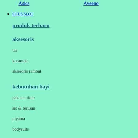
Asics
Aveeno
SITUS SLOT
produk terbaru
aksesoris
tas
kacamata
aksesoris rambut
kebutuhan bayi
pakaian tidur
set & terusan
piyama
bodysuits