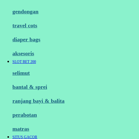
gendongan
travel cots
diaper bags
aksesoris
SLOT BET 200
selimut
bantal & sprei
ranjang bayi & balita
perabotan
matras
SITUS GACOR