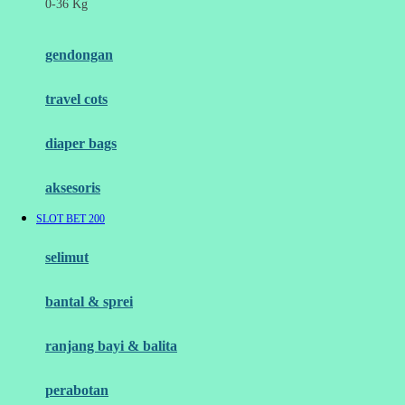
0-36 Kg
Fisher Price
Flipper
gendongan
Friends Of Sally
travel cots
G
diaper bags
Gb
Geko
aksesoris
Graco
SLOT BET 200
Gund
selimut
H
bantal & sprei
Habbie
Haenim
ranjang bayi & balita
Happy Horse
perabotan
Happy Tummy