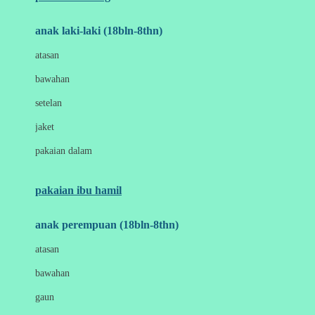
Bumkins
anak laki-laki (18bln-8thn)
C
atasan
Cetaphil
bawahan
Chicco
setelan
Childlife
jaket
Clevamama
pakaian dalam
Cocolatte
Cottonseeds
pakaian ibu hamil
Cozy N Safe
anak perempuan (18bln-8thn)
Crane
atasan
Cybex
bawahan
D
gaun
Dae Organics