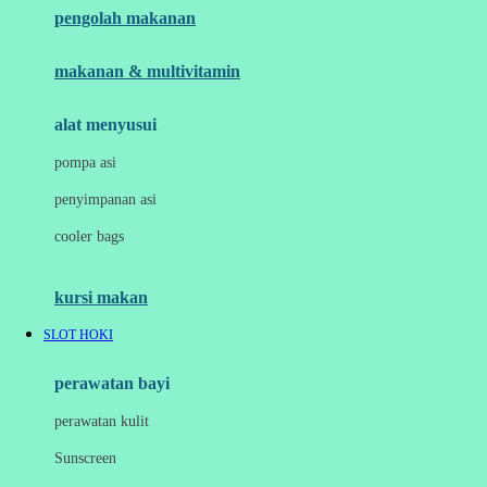
pengolah makanan
Joolz
Jujube
makanan & multivitamin
K
alat menyusui
Kiddycuts
pompa asi
Kumon
penyimpanan asi
L
cooler bags
Leapfrog
kursi makan
Leclerc
SLOT HOKI
Lee Vierra
Lillebaby
perawatan bayi
Little Bird Told Me
perawatan kulit
Little Miss Janis
Sunscreen