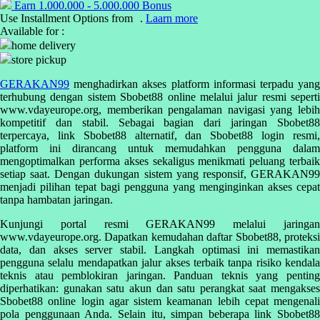
Earn
1.000.000
-
5.000.000
Bonus
Use Installment Options from
.
Laarn more
Starbooks
Available for :
home delivery
Stick-O
store pickup
Stokke
GERAKAN99
menghadirkan akses platform informasi terpadu yang
Sudocrem
terhubung dengan sistem Sbobet88 online melalui jalur resmi seperti
www.vdayeurope.org, memberikan pengalaman navigasi yang lebih
Sumimo
kompetitif dan stabil. Sebagai bagian dari jaringan Sbobet88
terpercaya, link Sbobet88 alternatif, dan Sbobet88 login resmi,
Sunnylife
platform ini dirancang untuk memudahkan pengguna dalam
mengoptimalkan performa akses sekaligus menikmati peluang terbaik
Sun-Staches
setiap saat. Dengan dukungan sistem yang responsif, GERAKAN99
menjadi pilihan tepat bagi pengguna yang menginginkan akses cepat
Swimava
tanpa hambatan jaringan.
T
Kunjungi portal resmi GERAKAN99 melalui jaringan
www.vdayeurope.org. Dapatkan kemudahan daftar Sbobet88, proteksi
Tommee Tippee
data, dan akses server stabil. Langkah optimasi ini memastikan
pengguna selalu mendapatkan jalur akses terbaik tanpa risiko kendala
Trunki
teknis atau pemblokiran jaringan. Panduan teknis yang penting
diperhatikan: gunakan satu akun dan satu perangkat saat mengakses
Tutti Bambini
Sbobet88 online login agar sistem keamanan lebih cepat mengenali
pola penggunaan Anda. Selain itu, simpan beberapa link Sbobet88