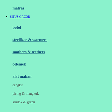
Hauck
matras
Havaianas
SITUS GACOR
Hegen
botol
Hot Wheels
sterilizer & warmers
Hybrid
soothers & teethers
I
Inlacta DHA
celemek
Interlac
alat makan
Ivenet
cangkir
J
piring & mangkuk
Jack N Jill
sendok & garpu
Joie