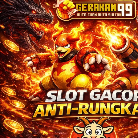
Xootz
Y
Yamatoya
Z
Zaxy
Zoggs
0-9
4Moms
59S