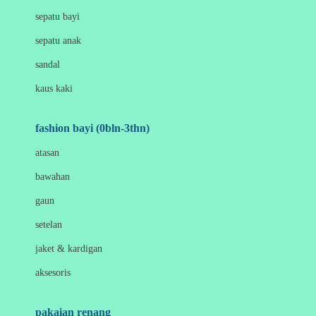
Bio Oil
sepatu bayi
Biolane
sepatu anak
Bite Fighters
sandal
Bizzi Growin
kaus kaki
Blackmores
fashion bayi (0bln-3thn)
Blooming Marvellous
atasan
Bonnels
bawahan
Bravado
gaun
Bruder
setelan
Brush Baby
jaket & kardigan
Buds Organics
aksesoris
Bugaboo
Buggygear
pakaian renang