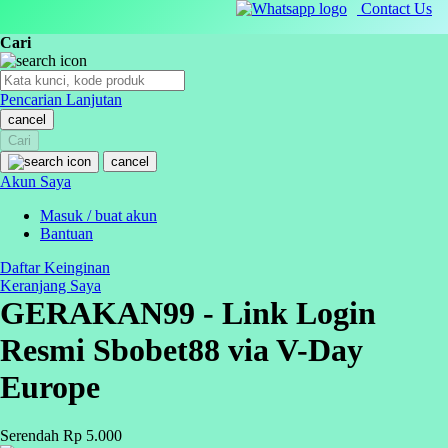
Q
Contact Us
Cari
QV Baby
R
Pencarian Lanjutan
cancel
Real Shades
Cari
Red Castle
cancel
Akun Saya
Ribbon Madness
Masuk / buat akun
Bantuan
S
Daftar Keinginan
Sebamed
Keranjang Saya
GERAKAN99 - Link Login
Silver Cross
Resmi Sbobet88 via V-Day
Simply Idea
Skip Hop
Europe
Spectra
Serendah
Rp 5.000
Squishmallows