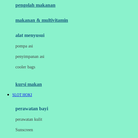
pengolah makanan
Joolz
Jujube
makanan & multivitamin
K
alat menyusui
Kiddycuts
pompa asi
Kumon
penyimpanan asi
L
cooler bags
Leapfrog
kursi makan
Leclerc
SLOT HOKI
Lee Vierra
Lillebaby
perawatan bayi
Little Bird Told Me
perawatan kulit
Little Miss Janis
Sunscreen