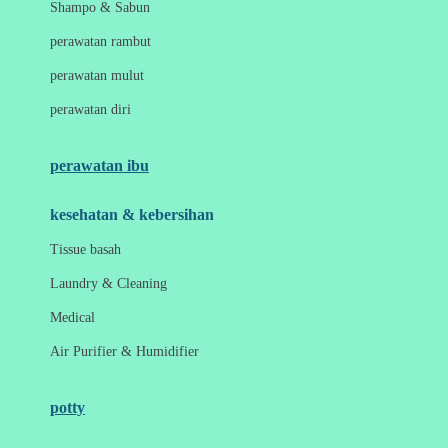
London Taxi
Shampo & Sabun
Love To Dream
perawatan rambut
perawatan mulut
M
perawatan diri
Magformers
Mamas Choice
perawatan ibu
Mamas&Papas
kesehatan & kebersihan
Mamaway
Tissue basah
Maxi Cosi
Laundry & Cleaning
Megabloks
Medical
Micro
Air Purifier & Humidifier
MiDeer
Mimi & Lula
potty
Mini Monkey