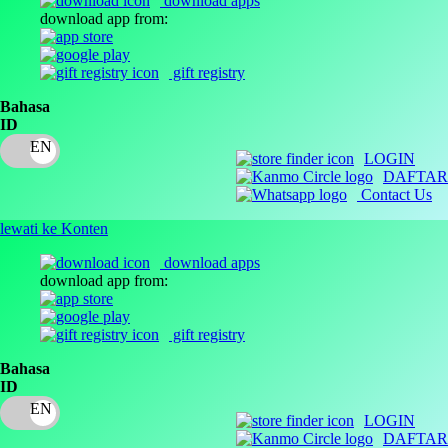
download apps
download app from:
Oh Ma Grain
Okiedog
gift registry
P
Bahasa
ID
Peachy
LOGIN
Phil & Teds
DAFTAR
Contact Us
Philips Avent
lewati ke Konten
Pigeon
download apps
Playgro
download app from:
Poled Global
gift registry
Ponycycle
Bahasa
Puma
ID
Pureats
LOGIN
DAFTAR