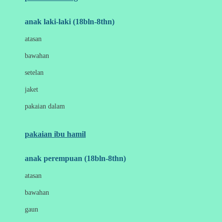
Bumkins
anak laki-laki (18bln-8thn)
C
atasan
Cetaphil
bawahan
Chicco
setelan
Childlife
jaket
Clevamama
pakaian dalam
Cocolatte
Cottonseeds
pakaian ibu hamil
Cozy N Safe
anak perempuan (18bln-8thn)
Crane
atasan
Cybex
bawahan
D
gaun
Dae Organics