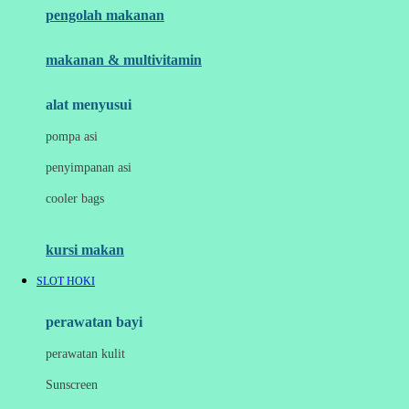
pengolah makanan
Joolz
Jujube
makanan & multivitamin
K
alat menyusui
Kiddycuts
pompa asi
Kumon
penyimpanan asi
L
cooler bags
Leapfrog
kursi makan
Leclerc
SLOT HOKI
Lee Vierra
Lillebaby
perawatan bayi
Little Bird Told Me
perawatan kulit
Little Miss Janis
Sunscreen