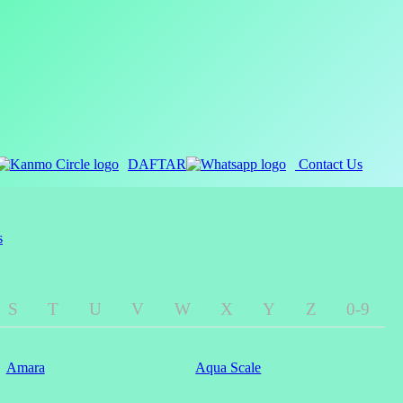
DAFTAR
Contact Us
s
S
T
U
V
W
X
Y
Z
0-9
Amara
Aqua Scale