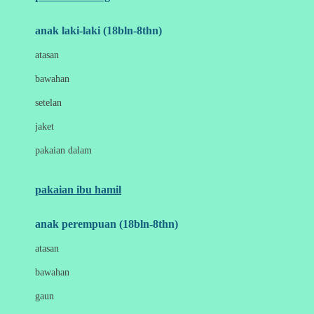
Bumkins
anak laki-laki (18bln-8thn)
C
atasan
Cetaphil
bawahan
Chicco
setelan
Childlife
jaket
Clevamama
pakaian dalam
Cocolatte
Cottonseeds
pakaian ibu hamil
Cozy N Safe
anak perempuan (18bln-8thn)
Crane
atasan
Cybex
bawahan
D
gaun
Dae Organics