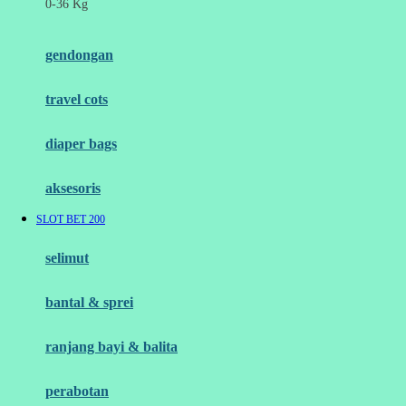
0-36 Kg
Fisher Price
Flipper
gendongan
Friends Of Sally
travel cots
G
diaper bags
Gb
Geko
aksesoris
Graco
SLOT BET 200
Gund
selimut
H
bantal & sprei
Habbie
Haenim
ranjang bayi & balita
Happy Horse
perabotan
Happy Tummy