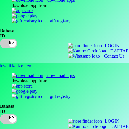
download apps
download app from:
Oh Ma Grain
Okiedog
gift registry
P
Bahasa
ID
Peachy
LOGIN
Phil & Teds
DAFTAR
Contact Us
Philips Avent
lewati ke Konten
Pigeon
download apps
Playgro
download app from:
Poled Global
gift registry
Ponycycle
Bahasa
Puma
ID
Pureats
LOGIN
DAFTAR