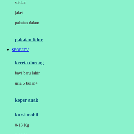
setelan
Docare
jaket
Doona
pakaian dalam
Down To Earth
Drew
pakaian tidur
Dr. Browns
SBOBET88
E
kereta dorong
ELC
bayi baru lahir
Ergobaby
usia 6 bulan+
Expert Care
koper anak
Ezyroller
kursi mobil
F
0-13 Kg
Felt So Sweet