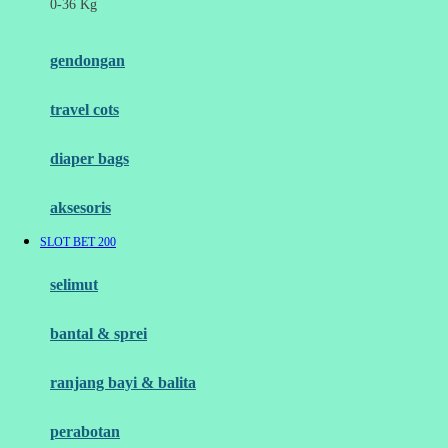
0-36 Kg
Fisher Price
Flipper
gendongan
Friends Of Sally
travel cots
G
diaper bags
Gb
Geko
aksesoris
Graco
SLOT BET 200
Gund
selimut
H
bantal & sprei
Habbie
Haenim
ranjang bayi & balita
Happy Horse
perabotan
Happy Tummy