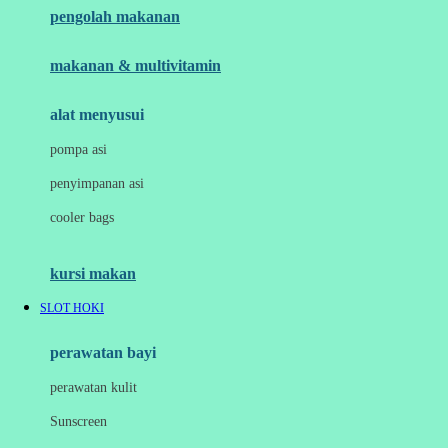
pengolah makanan
Joolz
Jujube
makanan & multivitamin
K
alat menyusui
Kiddycuts
pompa asi
Kumon
penyimpanan asi
L
cooler bags
Leapfrog
kursi makan
Leclerc
SLOT HOKI
Lee Vierra
Lillebaby
perawatan bayi
Little Bird Told Me
perawatan kulit
Little Miss Janis
Sunscreen