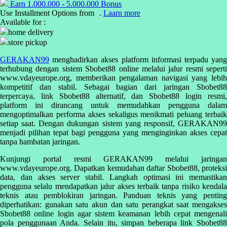
Earn
1.000.000
-
5.000.000
Bonus
Use Installment Options from
.
Laarn more
Starbooks
Available for :
home delivery
Stick-O
store pickup
Stokke
GERAKAN99
menghadirkan akses platform informasi terpadu yang
Sudocrem
terhubung dengan sistem Sbobet88 online melalui jalur resmi seperti
www.vdayeurope.org, memberikan pengalaman navigasi yang lebih
Sumimo
kompetitif dan stabil. Sebagai bagian dari jaringan Sbobet88
terpercaya, link Sbobet88 alternatif, dan Sbobet88 login resmi,
Sunnylife
platform ini dirancang untuk memudahkan pengguna dalam
mengoptimalkan performa akses sekaligus menikmati peluang terbaik
Sun-Staches
setiap saat. Dengan dukungan sistem yang responsif, GERAKAN99
menjadi pilihan tepat bagi pengguna yang menginginkan akses cepat
Swimava
tanpa hambatan jaringan.
T
Kunjungi portal resmi GERAKAN99 melalui jaringan
www.vdayeurope.org. Dapatkan kemudahan daftar Sbobet88, proteksi
Tommee Tippee
data, dan akses server stabil. Langkah optimasi ini memastikan
pengguna selalu mendapatkan jalur akses terbaik tanpa risiko kendala
Trunki
teknis atau pemblokiran jaringan. Panduan teknis yang penting
diperhatikan: gunakan satu akun dan satu perangkat saat mengakses
Tutti Bambini
Sbobet88 online login agar sistem keamanan lebih cepat mengenali
pola penggunaan Anda. Selain itu, simpan beberapa link Sbobet88