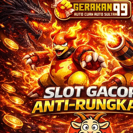
Xootz
Y
Yamatoya
Z
Zaxy
Zoggs
0-9
4Moms
59S